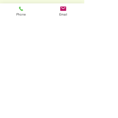
Phone
Email
コメント
たんぽぽ会
いただきもの
コメントを追加…
​平塚幼稚園
03-3712-5580
MAP
東京都目黒区祐天寺1-23-11
お問合せ
​個人情報保護方針
© 2020 Hiratsuka Kindergarten