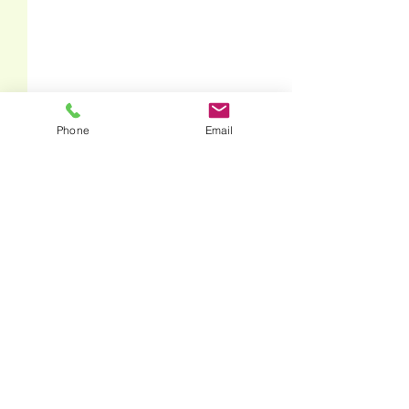
Phone
Email
くらしを守る会より
くらしを守る会OG・海苔を
ご購入いただいている皆様へ
コメント
この投稿へのコメントは利用でき
2026年度 未
２０２６年６
なくなりました。詳細はサイト所
就学児向けイベ