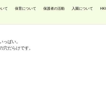
ついて
保育について
保護者の活動
入園について
H
いっぱい。
の穴だらけです。