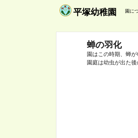
​平塚幼稚園
園に
蝉の羽化
園はこの時期、蝉が
園庭は幼虫が出た後