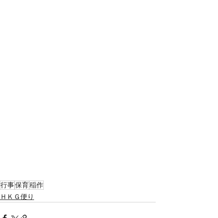
行事
保育
稲作
ＨＫＧ便り