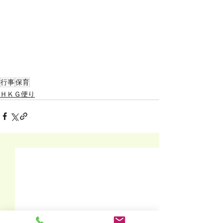
行事
保育
ＨＫＧ便り