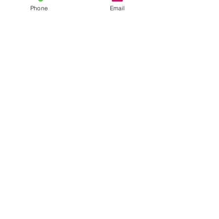
Phone
Email
コメント
たんぽぽ会
いただきもの
コメントを追加…
​平塚幼稚園
03-3712-5580
MAP
東京都目黒区祐天寺1-23-11