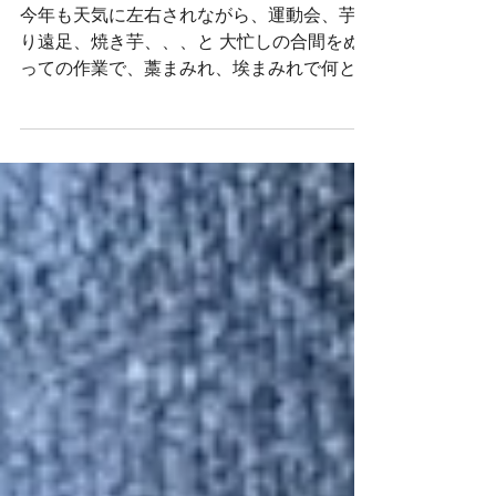
2025年11月22日
収穫祭
今年も天気に左右されながら、運動会、芋掘
り遠足、焼き芋、、、と 大忙しの合間をぬ
っての作業で、藁まみれ、埃まみれで何とか
間に合いました。 足踏み脱穀を体験し、 無
農薬の藁で、しめ縄や、星のリース、馬など
作りました。 今年も無事に収穫できたこと
を祝い、関わってくださった方々へ感謝し、
みんなでいただきました。 ・ウルチ米を２
割だけ精米したもの（無農薬なのでぬかも安
心でおいしいです） ・白米に赤米を３割混
ぜたもの ・白米に黒米を少し混ぜたもの ３
種類のご飯を食べ比べました。 おかずは、
イナゴ、納豆、しその実、オカワカメ、梅干
し 温かい味噌汁と共にいただきました。