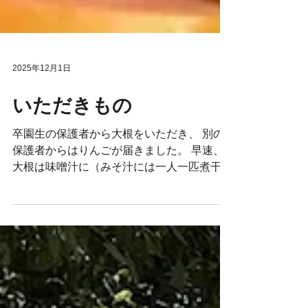
2025年12月1日
いただきもの
卒園生の保護者から大根をいただき、 別の
保護者からはりんごが届きました。 早速、
大根は味噌汁に（みそ汁には一人一匹煮干も
入れます）。 りんごは薄く切っていただき
ました。 りんごはムーンルージュという品
種で、子どもも大人も初めて見る色にびっく
りでした。 幼稚園では園内で採れた野菜や
くだものを食べますが、 時々いただいたも
のも食します。 卒園しても今の子どもたち